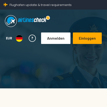
Flughafen update & travel requirements
EUR
?
Anmelden
Einloggen