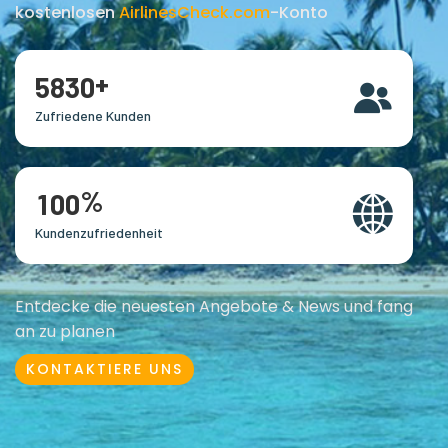
kostenlosen
AirlinesCheck.com
-Konto
+
5
8
3
0
Zufriedene Kunden
%
1
0
0
Kundenzufriedenheit
Entdecke die neuesten Angebote & News und fang
an zu planen
KONTAKTIERE UNS