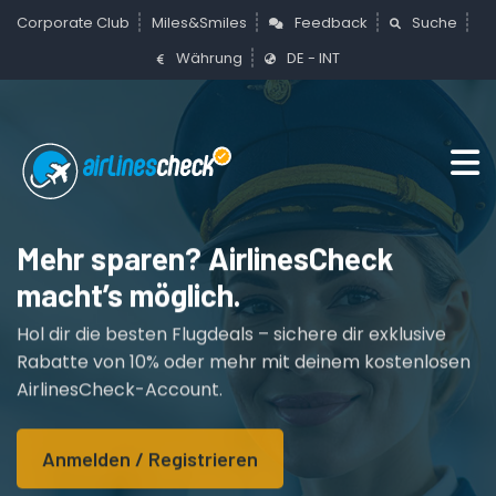
Corporate Club
Miles&Smiles
Feedback
Suche
Währung
DE - INT
AirlinesCheck – Dein smarter Flug-
Mehr sparen? AirlinesCheck
Exklusive Flugdeals?
Deal
macht’s möglich.
AirlinesCheck macht’s klar.
Check zuerst die besten Airlines & Preise – sichere
Hol dir die besten Flugdeals – sichere dir exklusive
Werde für deine Reisen belohnt – spare sofort 10%
dir exklusive Rabatte und flieg günstiger. Mit einem
Rabatte von 10% oder mehr mit deinem kostenlosen
oder mehr mit deinem kostenlosen AirlinesCheck-
kostenlosen AirlinesCheck-Account sparst du sofort
AirlinesCheck-Account.
Account.
bei jeder Buchung.
Anmelden / Registrieren
Anmelden / Registrieren
Anmelden / Registrieren