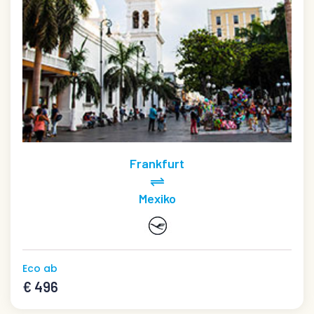
Frankfurt
Mexiko
Eco ab
€ 496