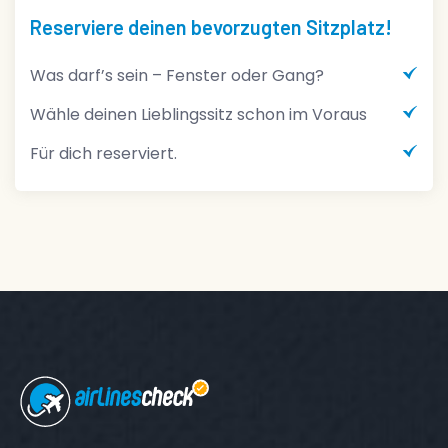
Dein Visum leicht gemacht
Schnelle & einfache Beantragung
Unterstützung bei allen Unterlagen
Stressfrei reisen mit gültigem Visum