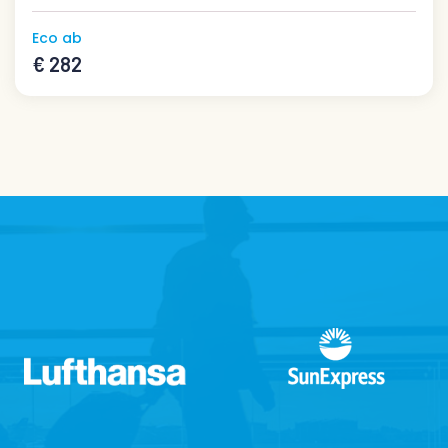
Eco ab
€ 282